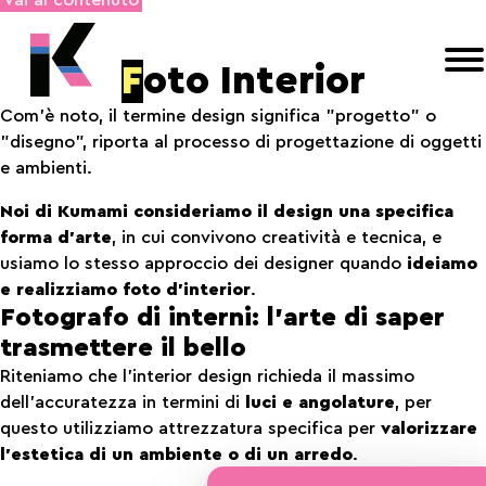
F
oto Interior
Com’è noto, il termine design significa "progetto" o
"disegno", riporta al processo di progettazione di oggetti
e ambienti.
Noi di Kumami consideriamo il design una specifica
forma d’arte
, in cui convivono creatività e tecnica, e
usiamo lo stesso approccio dei designer quando
ideiamo
e realizziamo foto d’interior
.
Fotografo di interni: l’arte di saper
trasmettere il bello
Riteniamo che l’interior design richieda il massimo
dell’accuratezza in termini di
luci e angolature
, per
questo utilizziamo attrezzatura specifica per
valorizzare
l’estetica di un ambiente o di un arredo
.