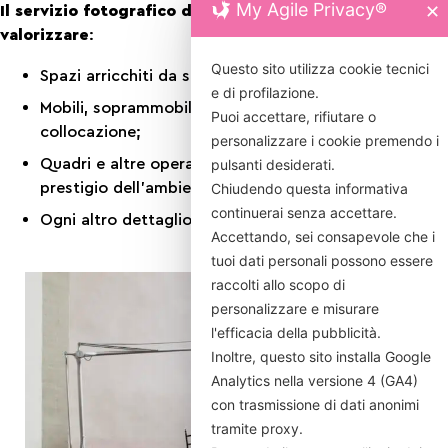
My Agile Privacy®
✕
Il servizio fotografico d’interni è in grado di
valorizzare
:
Questo sito utilizza cookie tecnici
Spazi arricchiti da scelte architettoniche di pregio;
e di profilazione.
Mobili, soprammobili, dispositivi tecnologici e loro
Puoi accettare, rifiutare o
collocazione;
personalizzare i cookie premendo i
Quadri e altre opera d’arte che aumentano il
pulsanti desiderati.
prestigio dell’ambiente;
Chiudendo questa informativa
continuerai senza accettare.
Ogni altro dettaglio in grado di fare la differenza.
Accettando, sei consapevole che i
tuoi dati personali possono essere
raccolti allo scopo di
personalizzare e misurare
l'efficacia della pubblicità.
Inoltre, questo sito installa Google
Analytics nella versione 4 (GA4)
con trasmissione di dati anonimi
tramite proxy.